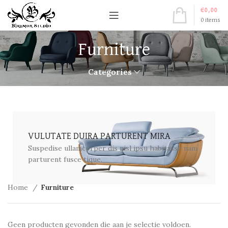
€
0,00
0
items
Furniture
Categories
VULUTATE DUIRA PARTURENT MIRA
Suspedise ullamcorper dis nisl ipsu habitasse nam
parturent fusce tique.
Home
Furniture
Geen producten gevonden die aan je selectie voldoen.