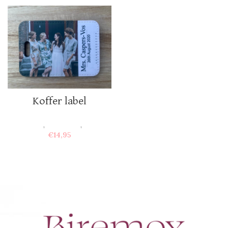
Koffer label
Huwelijk
,
Voor haar
,
Foto's
€
14,95