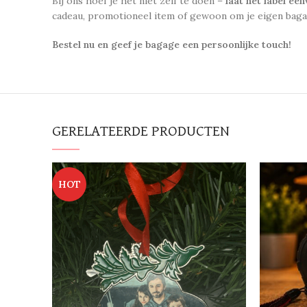
Bij ons hoef je het niet zelf te doen –
laat het label ee
cadeau, promotioneel item of gewoon om je eigen baga
Bestel nu en geef je bagage een persoonlijke touch!
GERELATEERDE PRODUCTEN
HOT