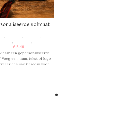
sonaliseerde Rolmaat
en
,
Vaderdag
,
Voor hem
,
Voor
 en oma
,
Voor papa
,
Foto's
€
13,49
 naar een gepersonaliseerde
 Voeg een naam, tekst of logo
creëer een uniek cadeau voor
re gelegenheid. Perfect als
oonlijk cadeau of origineel
relatiegeschenk.