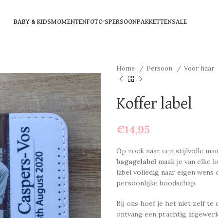
BABY & KIDS
MOMENTEN
FOTO’S
PERSOON
PAKKETTEN
SALE
Home
Persoon
Voor haar
Koffer label
€
14,95
Op zoek naar een stijlvolle ma
bagagelabel
maak je van elke k
label volledig naar eigen wens
persoonlijke boodschap.
Bij ons hoef je het niet zelf te
ontvang een prachtig afgewerkt 