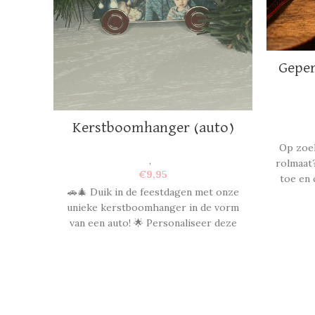
Geper
Moment
opa
Kerstboomhanger (auto)
Op zoek
Kerst
,
Foto's
rolmaat?
€
9,95
toe en 
🚗🎄 Duik in de feestdagen met onze
iede
unieke kerstboomhanger in de vorm
pers
van een auto! 🌟 Personaliseer deze
charmante toevoeging aan je
kerstboom met een foto naar keuze
en maak van dit seizoen een rit vol
herinneringen. 💖 Swipe naar beneden
en ontdek de mogelijkheden! Deze