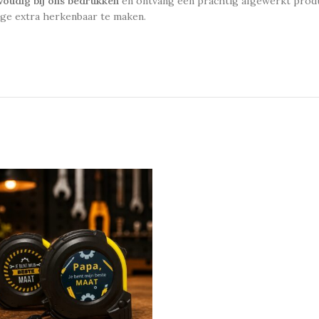
nvoudig bij ons bedrukken
en ontvang een prachtig afgewerkt product
ge extra herkenbaar te maken.