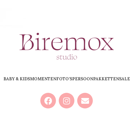
BABY & KIDS
MOMENTEN
FOTO’S
PERSOON
PAKKETTEN
SALE