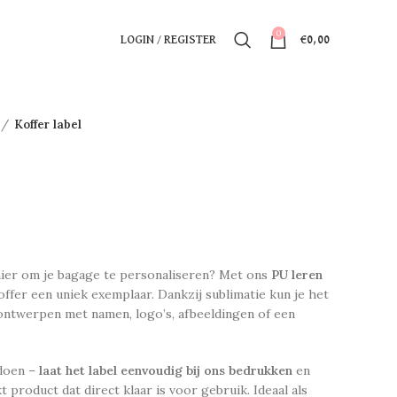
0
LOGIN / REGISTER
€
0,00
Koffer label
nier om je bagage te personaliseren? Met ons
PU leren
offer een uniek exemplaar. Dankzij sublimatie kun je het
 ontwerpen met namen, logo’s, afbeeldingen of een
 doen –
laat het label eenvoudig bij ons bedrukken
en
product dat direct klaar is voor gebruik. Ideaal als