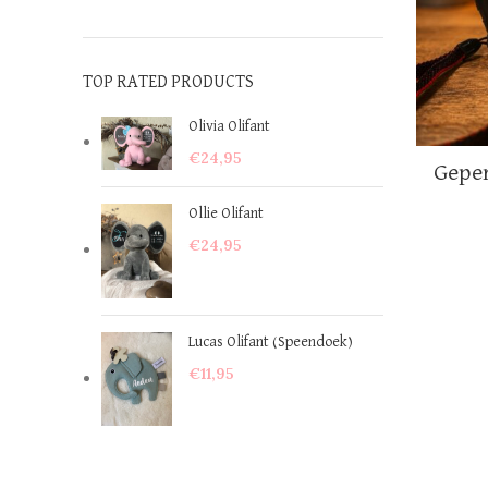
TOP RATED PRODUCTS
Olivia Olifant
€
24,95
Geper
Ollie Olifant
Momen
€
24,95
opa
Lucas Olifant (Speendoek)
€
11,95