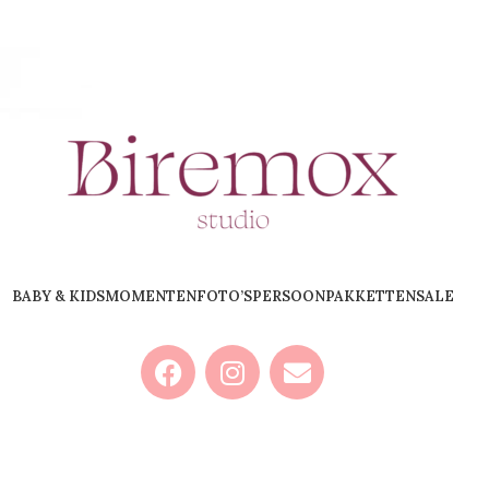
BABY & KIDS
MOMENTEN
FOTO’S
PERSOON
PAKKETTEN
SALE