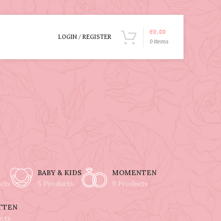
€
0,00
LOGIN / REGISTER
0
items
BABY & KIDS
MOMENTEN
cts
5 Products
9 Products
TTEN
ucts