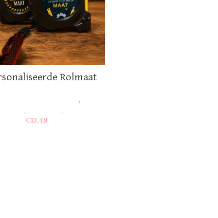
sonaliseerde Rolmaat
ten
,
Vaderdag
,
Voor hem
,
Voor
 en oma
,
Voor papa
,
Foto's
€
13,49