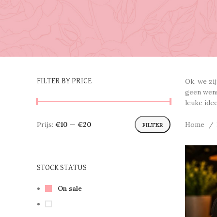
Ok, we zi
FILTER BY PRICE
geen wens
leuke ide
Home
Prijs:
€10
—
€20
FILTER
STOCK STATUS
On sale
In stock